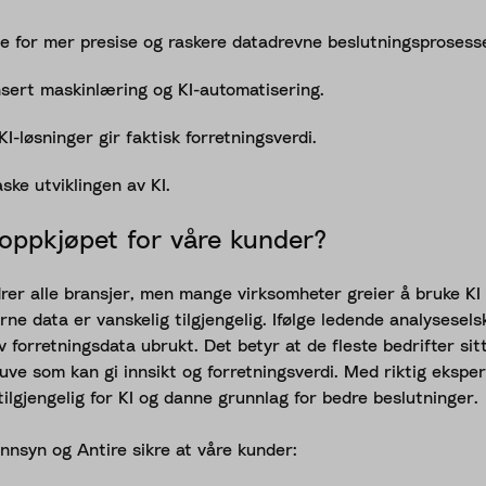
tte for mer presise og raskere datadrevne beslutningsprosess
sert maskinlæring og KI-automatisering.
KI-løsninger gir faktisk forretningsverdi.
ske utviklingen av KI.
oppkjøpet for våre kunder?
rer alle bransjer, men mange virksomheter greier å bruke KI 
rne data er vanskelig tilgjengelig. Ifølge ledende analysesels
 forretningsdata ubrukt. Det betyr at de fleste bedrifter sit
uve som kan gi innsikt og forretningsverdi. Med riktig eksper
ilgjengelig for KI og danne grunnlag for bedre beslutninger.
syn og Antire sikre at våre kunder: