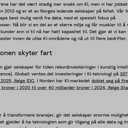
årene har det vært stadig mer snakk om KI, men vi har jobb
en 2013 og er et av Norges ledende selskaper på feltet. Vår f
ape best mulig verdi fra data, med et spesielt fokus på
sser. Nå blir vi en del av et større miljø og får muskler til å
kunder enn vi til nå har hatt kapasitet til. Det gjør at vi kan
ster innen de ulike KI-områdene og nå ut til flere bedrifter.
jonen skyter fart
 gjør selskaper for tiden rekordinvesteringer i kunstig intell
ligence). Globalt ventes det investeringer i KI-teknologi på
337
v 2025, ifølge IDC
. I Norden har KI-markedet
doblet seg på fir
r kroner i 2020 til over 40 milliarder kroner i 2024, ifølge Sta
er å transformere bransjer, gir det selskaper enorme mulighe
et gjelder å ha teknologien som gir tilgang på alle data og 