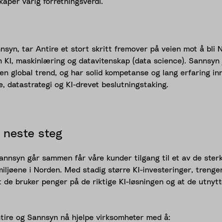
kaper varig forretningsverdi.
nsyn, tar Antire et stort skritt fremover på veien mot å bli
n KI, maskinlæring og datavitenskap (data science). Sannsyn
e en global trend, og har solid kompetanse og lang erfaring i
, datastrategi og KI-drevet beslutningstaking.
g neste steg
annsyn går sammen får våre kunder tilgang til et av de sterk
iljøene i Norden. Med stadig større KI-investeringer, trenge
t de bruker penger på de riktige KI-løsningen og at de utnyt
ire og Sannsyn nå hjelpe virksomheter med å: