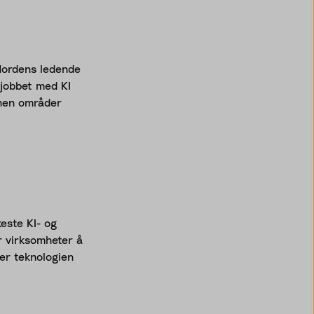
 Nordens ledende
 jobbet med KI
nnen områder
este KI- og
r virksomheter å
ter teknologien