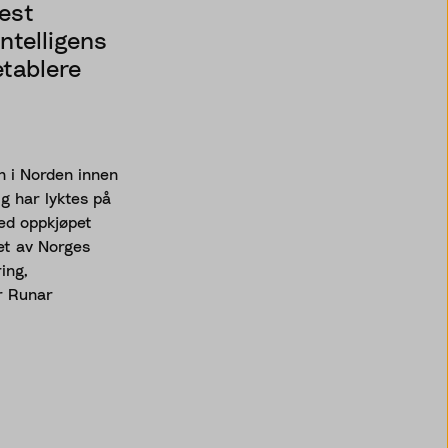
est
ntelligens
etablere
on i Norden innen
ig har lyktes på
Med oppkjøpet
et av Norges
ing,
er Runar