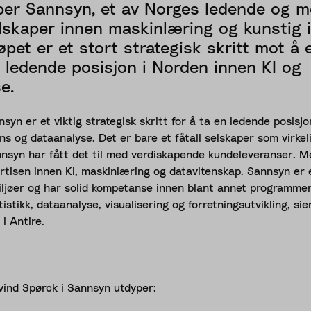
per Sannsyn, et av Norges ledende og m
lskaper innen maskinlæring og kunstig i
jøpet er et stort strategisk skritt mot å 
n ledende posisjon i Norden innen KI og
e.
syn er et viktig strategisk skritt for å ta en ledende posisj
ens og dataanalyse. Det er bare et fåtall selskaper som virkel
annsyn har fått det til med verdiskapende kundeleveranser. 
ertisen innen KI, maskinlæring og datavitenskap. Sannsyn er 
ljøer og har solid kompetanse innen blant annet programmer
istikk, dataanalyse, visualisering og forretningsutvikling, si
i Antire.
vind Spørck i Sannsyn utdyper: