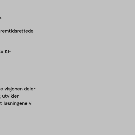
.
fremtidsrettede
e KI-
e visjonen deler
 utvikler
t løsningene vi