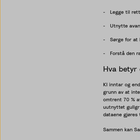
Legge til re
Utnytte avan
Sørge for at 
Forstå den ra
Hva betyr 
KI inntar og end
grunn av at inte
omtrent 70 % av
uutnyttet gullgr
dataene gjøres t
Sammen kan Sann