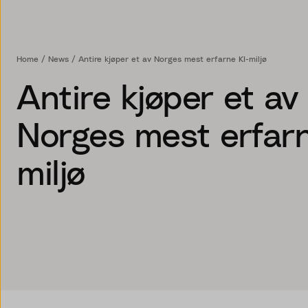
Home
News
Antire kjøper et av Norges mest erfarne KI-miljø
Antire kjøper et av
Norges mest erfarn
miljø