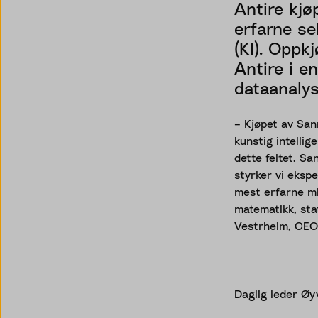
Antire kjø
erfarne se
(KI). Oppk
Antire i e
dataanalys
– Kjøpet av Sann
kunstig intellig
dette feltet. S
styrker vi eksp
mest erfarne mi
matematikk, stat
Vestrheim, CEO 
Daglig leder Øy